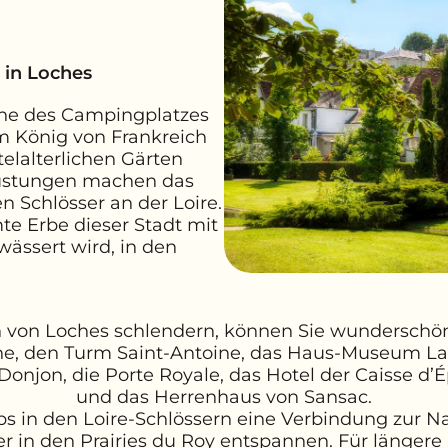
 in Loches
Nähe des Campingplatzes
um König von Frankreich
telalterlichen Gärten
üstungen machen das
 Schlösser an der Loire.
mte Erbe dieser Stadt mit
wässert wird, in den
 von Loches schlendern, können Sie wunderschö
ine, den Turm Saint-Antoine, das Haus-Museum Lans
Donjon, die Porte Royale, das Hotel der Caisse d
und das Herrenhaus von Sansac.
s in den Loire-Schlössern eine Verbindung zur Na
r in den Prairies du Roy entspannen. Für längere