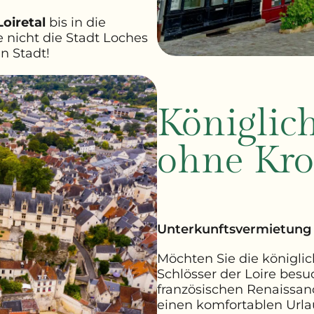
Loiretal
bis in die
 nicht die Stadt Loches
en Stadt!
Königlich
ohne Kro
Unterkunftsvermietung 
Möchten Sie die königli
Schlösser der Loire besu
französischen Renaissance
einen komfortablen Urla