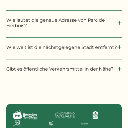
RIB: 18707 00642 00121389563 18 / IBAN: FR76
Ohne Versicherung werden die gezahlten
1870 7006 4200 1213 8956318 / BIC: CCBPFRPPVER
Beträge vom Campingplatz einbehalten.
Domizilierung: Banque Populaire Val de France, 2
Wie lautet die genaue Adresse von Parc de
avenue Victor Hugo, 37300 Joué-lès-Tours
Fierbois?
3 % des Reisepreises
Wie weit ist die nächstgelegene Stadt entfernt?
Gibt es öffentliche Verkehrsmittel in der Nähe?
www.tourainefilvert.com