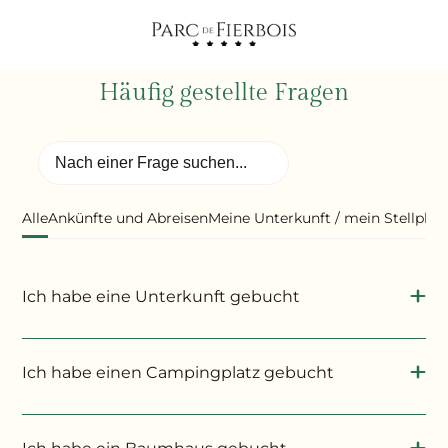
Häufig gestellte Fragen
Alle
Ankünfte und Abreisen
Meine Unterkunft / mein Stellplat
Ich habe eine Unterkunft gebucht
Der Check-in an der Rezeption kann ab 14.00
Uhr erfolgen.
Ich habe einen Campingplatz gebucht